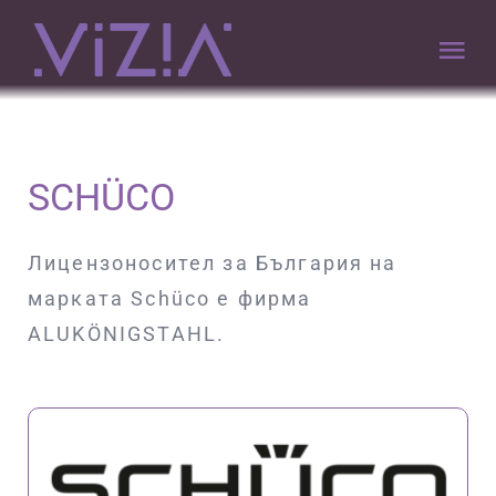
Премини
към
Tog
съдържанието
Nav
НАЧАЛО
SCHÜCO
КОМПАНИЯТА
Лицензоносител за България на
VIZIA.PRO CARE
марката Schüco е фирма
ALUKÖNIGSTAHL.
ПОРТФОЛИО
ПАРТНЬОРИ