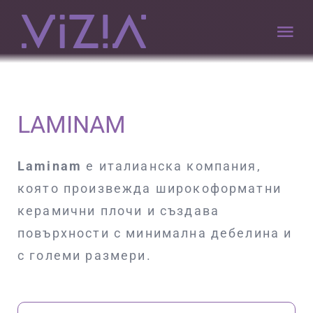
Премини
към
Tog
съдържанието
Nav
НАЧАЛО
LAMINAM
КОМПАНИЯТА
Laminam
е италианска компания,
VIZIA.PRO CARE
която произвежда широкоформатни
керамични плочи и създава
ПОРТФОЛИО
повърхности с минимална дебелина и
с големи размери.
ПАРТНЬОРИ